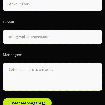
E-mail
Mensagem
Enviar mensagem