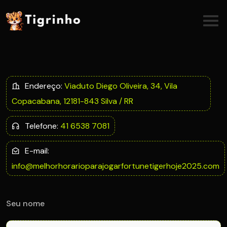
Endereço:
Viaduto Diego Oliveira, 34, Vila
Copacabana, 12181-843 Silva / RR
Telefone:
41 6538 7081
E-mail:
info@melhorhorarioparajogarfortunetigerhoje2025.com
Seu nome