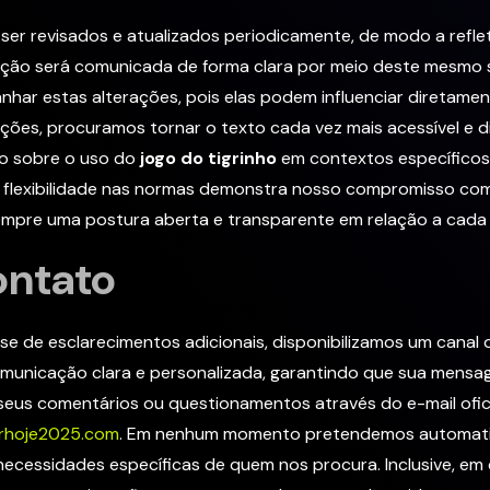
er revisados e atualizados periodicamente, de modo a reflet
cação será comunicada de forma clara por meio deste mesmo s
anhar estas alterações, pois elas podem influenciar diretam
zações, procuramos tornar o texto cada vez mais acessível e
to sobre o uso do
jogo do tigrinho
em contextos específicos
flexibilidade nas normas demonstra nosso compromisso com 
empre uma postura aberta e transparente em relação a cada a
ontato
se de esclarecimentos adicionais, disponibilizamos um canal
omunicação clara e personalizada, garantindo que sua mensa
 seus comentários ou questionamentos através do e-mail ofici
erhoje2025.com
. Em nenhum momento pretendemos automatiza
ecessidades específicas de quem nos procura. Inclusive, e