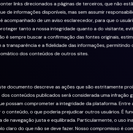
nter links direcionados a páginas de terceiros, que não estã
leque de informações disponíveis, mas sem assumir responsabi
 é acompanhado de um aviso esclarecedor, para que o usuári
roteger tanto a nossa integridade quanto a do visitante, ev
o é sempre buscar a confirmação das fontes originais, estim
 transparência e a fidelidade das informações, permitindo q
tomático dos conteúdos de outros sites.
ste documento descreve as ações que são estritamente proi
dos conteúdos publicados será considerada uma infração gra
que possam comprometer a integridade da plataforma. Entre a
ar o conteúdo, o que poderia prejudicar outros usuários. É f
 de navegação justa e equilibrada. Particularmente, o uso 
plo claro do que não se deve fazer. Nosso compromisso é c