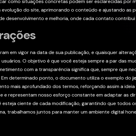
icar como situações concretas podem ser esclarecidas por m
 evolução do site, aprimorando o conteúdo e ajustando as prá
 de desenvolvimento e melhoria, onde cada contato contribui 
erações
am em vigor na data de sua publicação, e quaisquer alteraçõ
os usuários. O objetivo é que você esteja sempre a par das
etimento com a transparência significa que, sempre que ne
. Em determinado ponto, o documento utiliza o exemplo do
j
nto mais aprofundado dos termos, reforçando assim a ideia 
ite e representam nosso esforço constante em adaptar as 
cê esteja ciente de cada modificação, garantindo que todos 
rma, trabalhamos juntos para manter um ambiente digital hon