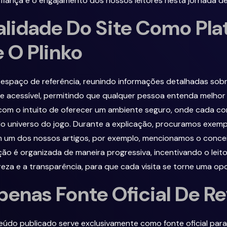
iança e o engajamento dos nossos leitores nesta jornada de
nalidade Do Site Como Pl
 O Plinko
m espaço de referência, reunindo informações detalhadas sobre
e acessível, permitindo que qualquer pessoa entenda melhor 
 com o intuito de oferecer um ambiente seguro, onde cada c
 do universo do jogo. Durante a explicação, procuramos exempl
m um dos nossos artigos, por exemplo, mencionamos o conce
ão é organizada de maneira progressiva, incentivando o leito
eza e a transparência, para que cada visita se torne uma op
enas Fonte Oficial De Re
údo publicado serve exclusivamente como fonte oficial para 