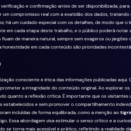
verificação e confirmação antes de ser disponibilizada, par
ir um compromisso real com a exatidão dos dados, tratando 
 há um cuidado especial com os detalhes, de modo que o leito
te em cada etapa deste trabalho, e o público poderá notar a
 fluam de maneira natural, sempre sem exageros ou jargões 
 e a honestidade em cada conteúdo são prioridades incontestá
o
ização consciente e ética das informações publicadas aqui. 
rometer a integridade do conteúdo original. Ao explorar os 
o quanto a reflexão crítica. É importante que os visitantes
s estabelecidos e sem promover o compartilhamento indevid
 foram incluídas de forma equilibrada, como a menção ao
tigr
tigo. Essa abordagem visa estimular o senso crítico e a curio
 se torna mais acessível e prático, refletindo a realidade da